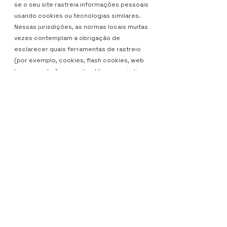
se o seu site rastreia informações pessoais
usando cookies ou tecnologias similares.
Nessas jurisdições, as normas locais muitas
vezes contemplam a obrigação de
esclarecer quais ferramentas de rastreio
(por exemplo, cookies, flash cookies, web
beacons etc.) o seu site utiliza e quais tipos
de informações pessoais essas tecnologias
coletam. Essas políticas muitas vezes
também dizem aos visitantes o que o site
está fazendo com as informações
coletadas.
NY TOWER
Araçatuba-SP
Av. Brasília, 2121 - Sala 1904 - Jd. Nova York
(18) 3519-4950
|
(18) 99714-5034
comercial@mensalize.com.br
Política de Privacidade